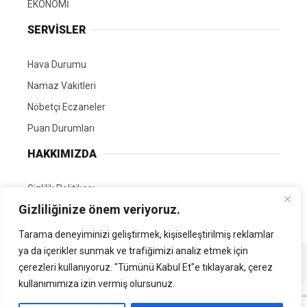
EKONOMİ
SERVİSLER
Hava Durumu
Namaz Vakitleri
Nöbetçi Eczaneler
Puan Durumları
HAKKIMIZDA
Gizlilik Politikası
Gizliliğinize önem veriyoruz.
GÖNÜLLÜ EDİTÖRÜMÜZ OL
Tarama deneyiminizi geliştirmek, kişiselleştirilmiş reklamlar
ya da içerikler sunmak ve trafiğimizi analiz etmek için
Tüm Hakları Saklıdır. | Kamubilgi.com | 2026
çerezleri kullanıyoruz. "Tümünü Kabul Et"e tıklayarak, çerez
kullanımımıza izin vermiş olursunuz.