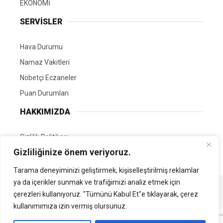
EKONOMİ
SERVİSLER
Hava Durumu
Namaz Vakitleri
Nöbetçi Eczaneler
Puan Durumları
HAKKIMIZDA
Gizlilik Politikası
Gizliliğinize önem veriyoruz.
GÖNÜLLÜ EDİTÖRÜMÜZ OL
Tarama deneyiminizi geliştirmek, kişiselleştirilmiş reklamlar
ya da içerikler sunmak ve trafiğimizi analiz etmek için
Tüm Hakları Saklıdır. | Kamubilgi.com | 2026
çerezleri kullanıyoruz. "Tümünü Kabul Et"e tıklayarak, çerez
kullanımımıza izin vermiş olursunuz.