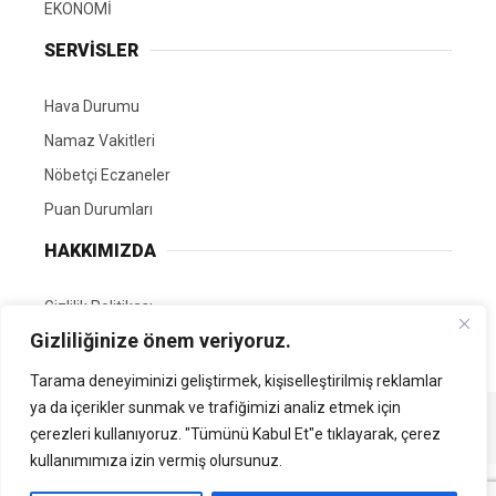
EKONOMİ
SERVİSLER
Hava Durumu
Namaz Vakitleri
Nöbetçi Eczaneler
Puan Durumları
HAKKIMIZDA
Gizlilik Politikası
Gizliliğinize önem veriyoruz.
GÖNÜLLÜ EDİTÖRÜMÜZ OL
Tarama deneyiminizi geliştirmek, kişiselleştirilmiş reklamlar
ya da içerikler sunmak ve trafiğimizi analiz etmek için
Tüm Hakları Saklıdır. | Kamubilgi.com | 2026
çerezleri kullanıyoruz. "Tümünü Kabul Et"e tıklayarak, çerez
kullanımımıza izin vermiş olursunuz.