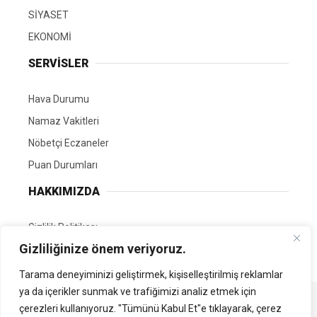
SİYASET
EKONOMİ
SERVİSLER
Hava Durumu
Namaz Vakitleri
Nöbetçi Eczaneler
Puan Durumları
HAKKIMIZDA
Gizlilik Politikası
Gizliliğinize önem veriyoruz.
GÖNÜLLÜ EDİTÖRÜMÜZ OL
Tarama deneyiminizi geliştirmek, kişiselleştirilmiş reklamlar
ya da içerikler sunmak ve trafiğimizi analiz etmek için
Tüm Hakları Saklıdır. | Kamubilgi.com | 2026
çerezleri kullanıyoruz. "Tümünü Kabul Et"e tıklayarak, çerez