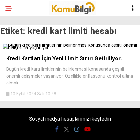
Etiket:
kredi kart limiti hesabı
Kredi Kartları İçin Yeni Limit Sınırı Getiriliyor.
Bugün kredi kartı limitlerinin belirlenmesi konusunda çeşitli
önemli gelişmeler yaşanıyor. Özellikle enflasyonu kontrol altına
almak
10 Eylül 2024 Salı 10:28
Sosyal medya hesaplarımızı keşfedin