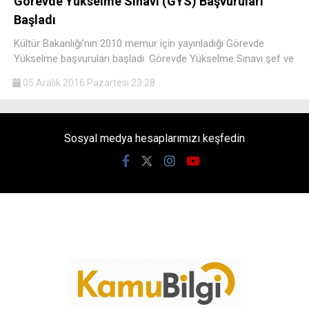
Görevde Yükselme Sınavı (GYS) Başvuruları
Başladı
Kültür Bakanlığı’nın 2010 memur için yayınladığı Görevde
Yükselme başvuruları başladı. Görevde Yükselme Sınavı şef ve
05 Aralık 2016 Pazartesi 23:28
Sosyal medya hesaplarımızı keşfedin