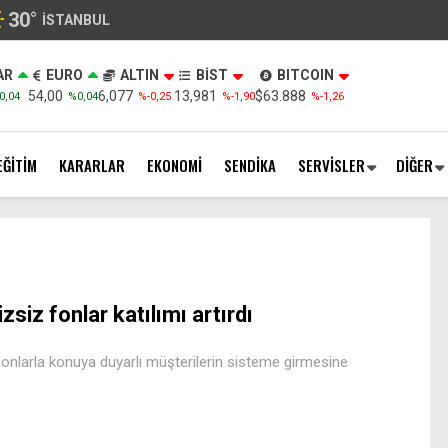
30
°
İSTANBUL
AR
EURO
ALTIN
BİST
BITCOIN
54,00
6,077
13,981
$63.888
0,04
%0,04
%-0,25
%-1,90
%-1,26
EĞİTİM
KARARLAR
EKONOMİ
SENDİKA
SERVİSLER
DİĞER
izsiz fonlar katılımı artırdı
fonlarla konuya duyarlı müşterilerin sisteme girmesine