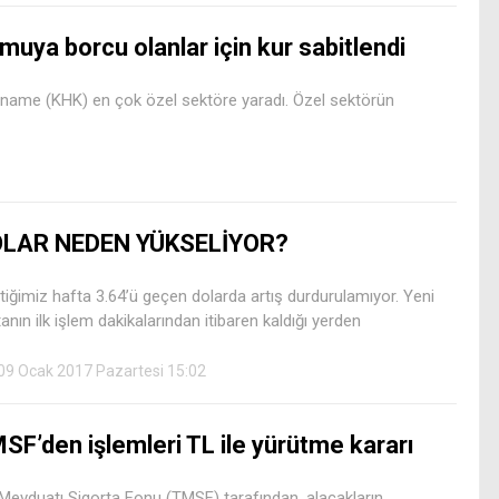
muya borcu olanlar için kur sabitlendi
name (KHK) en çok özel sektöre yaradı. Özel sektörün
LAR NEDEN YÜKSELİYOR?
iğimiz hafta 3.64’ü geçen dolarda artış durdurulamıyor. Yeni
anın ilk işlem dakikalarından itibaren kaldığı yerden
09 Ocak 2017 Pazartesi 15:02
SF’den işlemleri TL ile yürütme kararı
 Mevduatı Sigorta Fonu (TMSF) tarafından, alacakların