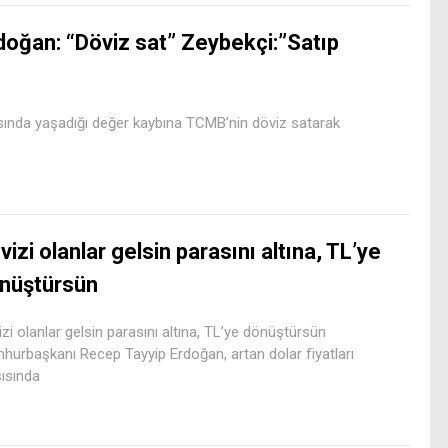
doğan: “Döviz sat” Zeybekçi:”Satıp
ısında yaşadığı değer kaybına TCMB’nin döviz satarak
vizi olanlar gelsin parasını altına, TL’ye
nüştürsün
zi olanlar gelsin parasını altına, TL’ye dönüştürsün
hurbaşkanı Recep Tayyip Erdoğan, artan dolar fiyatları
ısında