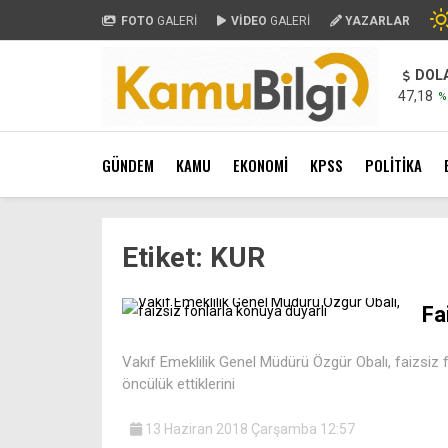
FOTO
GALERİ
VİDEO
GALERİ
YAZARLAR
DOL
47,18
%
GÜNDEM
KAMU
EKONOMİ
KPSS
POLİTİKA
Etiket:
KUR
Fa
Vakıf Emeklilik Genel Müdürü Özgür Obalı, faizsiz 
öncülük ettiklerini
13 Haziran 2018 Çarşamba 12:57