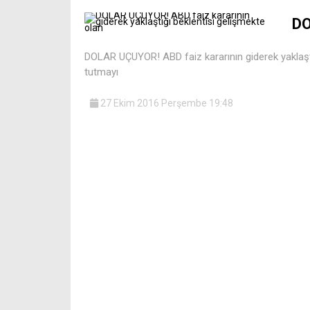
DO
DOLAR UÇUYOR! ABD faiz kararının giderek yaklaştığ
tutmayı
27 Ekim 2016 Perşembe 19:48