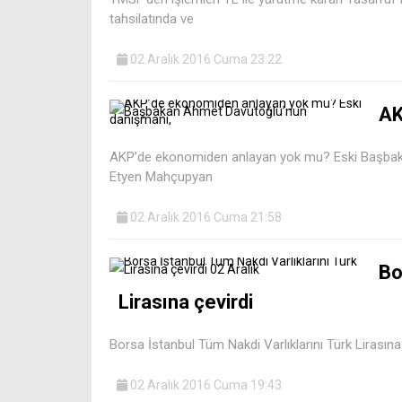
tahsilatında ve
02 Aralık 2016 Cuma 23:22
AK
AKP’de ekonomiden anlayan yok mu? Eski Başbaka
Etyen Mahçupyan
02 Aralık 2016 Cuma 21:58
Bo
Lirasına çevirdi
Borsa İstanbul Tüm Nakdi Varlıklarını Türk Lirasına
02 Aralık 2016 Cuma 19:43