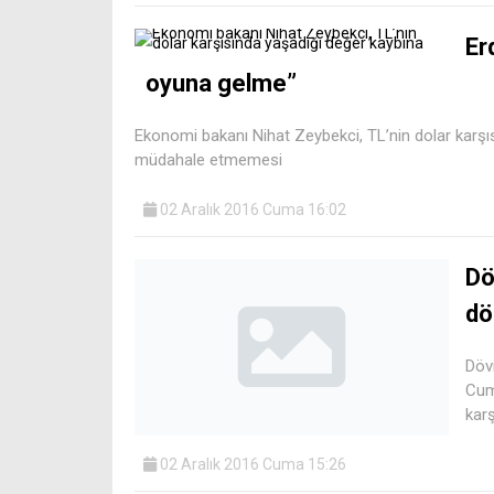
Er
oyuna gelme”
Ekonomi bakanı Nihat Zeybekci, TL’nin dolar karş
müdahale etmemesi
02 Aralık 2016 Cuma 16:02
Dö
dö
Dövi
Cum
karş
02 Aralık 2016 Cuma 15:26