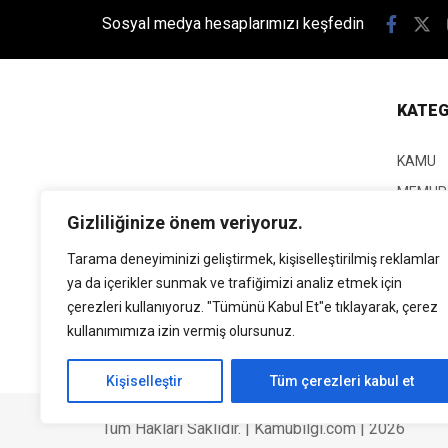
Sosyal medya hesaplarımızı keşfedin
KATEG
KAMU
MEMUR
Gizliliğinize önem veriyoruz.
KPSS
EĞİTİM
Tarama deneyiminizi geliştirmek, kişiselleştirilmiş reklamlar
ya da içerikler sunmak ve trafiğimizi analiz etmek için
GÜNCEL
çerezleri kullanıyoruz. "Tümünü Kabul Et"e tıklayarak, çerez
SİYASE
kullanımımıza izin vermiş olursunuz.
EKONO
Kişiselleştir
Tüm çerezleri kabul et
Tüm Hakları Saklıdır. | Kamubilgi.com | 2026