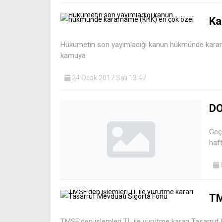
Ka
Hükumetin son yayımladığı kanun hükmünde karar
kamuya
24 Ocak 2017 Salı 13:47
DO
Geçt
haft
TM
TMSF’den işlemleri TL ile yürütme kararı Tasarruf