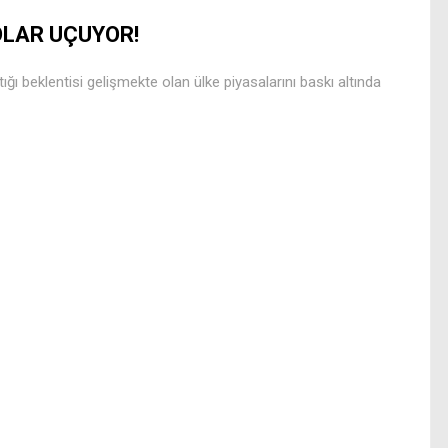
LAR UÇUYOR!
ı beklentisi gelişmekte olan ülke piyasalarını baskı altında