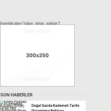
[esenbik alan=”haber_detay_sidebar”]
SON HABERLER
Doğal Gazda Kademeli Tarife
Düzenleme Bekliyor