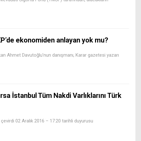
P’de ekonomiden anlayan yok mu?
n Ahmet Davutoğlu’nun danışmanı, Karar gazetesi yazarı
rsa İstanbul Tüm Nakdi Varlıklarını Türk
 çevirdi 02 Aralık 2016 – 17:20 tarihli duyurusu