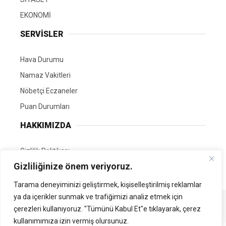
EKONOMİ
SERVİSLER
Hava Durumu
Namaz Vakitleri
Nöbetçi Eczaneler
Puan Durumları
HAKKIMIZDA
Gizlilik Politikası
Gizliliğinize önem veriyoruz.
GÖNÜLLÜ EDİTÖRÜMÜZ OL
Tarama deneyiminizi geliştirmek, kişiselleştirilmiş reklamlar
ya da içerikler sunmak ve trafiğimizi analiz etmek için
Tüm Hakları Saklıdır. | Kamubilgi.com | 2026
çerezleri kullanıyoruz. "Tümünü Kabul Et"e tıklayarak, çerez
kullanımımıza izin vermiş olursunuz.