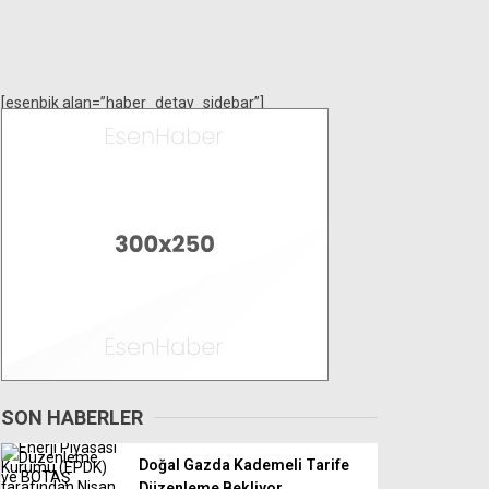
[esenbik alan=”haber_detay_sidebar”]
SON HABERLER
Doğal Gazda Kademeli Tarife
Düzenleme Bekliyor