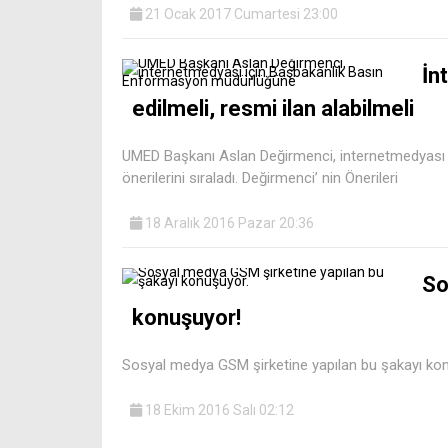
21 Ocak 2017 Cumartesi 23:00
İn
edilmeli, resmi ilan alabilmeli
UMED Başkanı Aslan Değirmenci, internetmedyası
önerilerini sıraladı. Değirmenci’ nin Önerileri
18 Aralık 2016 Pazar 20:36
So
konuşuyor!
Sosyal medya GSM şirketine yapılan bu şakayı ko
18 Ekim 2016 Salı 02:12