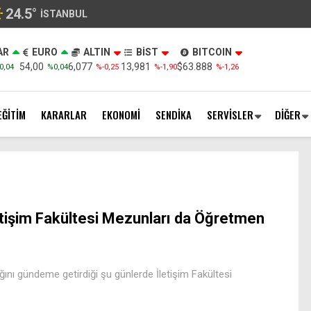
24.5
°
İSTANBUL
AR
EURO
ALTIN
BİST
BITCOIN
54,00
6,077
13,981
$63.888
0,04
%0,04
%-0,25
%-1,90
%-1,26
EĞİTİM
KARARLAR
EKONOMİ
SENDİKA
SERVİSLER
DİĞER
etişim Fakültesi Mezunları da Öğretmen
ağını gündeme getirdiği şu günlerde İletişim Fakültesi