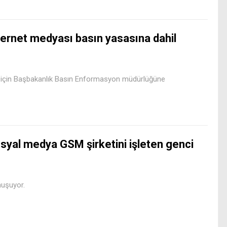
ternet medyası basın yasasına dahil
 için Başbakanlık Basın Enformasyon müdürlüğüne
syal medya GSM şirketini işleten genci
nuşuyor.