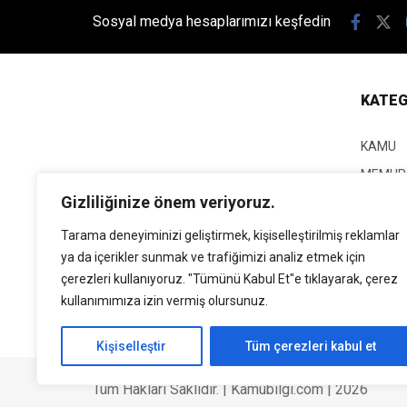
Sosyal medya hesaplarımızı keşfedin
KATEG
KAMU
MEMUR
Gizliliğinize önem veriyoruz.
KPSS
EĞİTİM
Tarama deneyiminizi geliştirmek, kişiselleştirilmiş reklamlar
ya da içerikler sunmak ve trafiğimizi analiz etmek için
GÜNCEL
çerezleri kullanıyoruz. "Tümünü Kabul Et"e tıklayarak, çerez
SİYASE
kullanımımıza izin vermiş olursunuz.
EKONO
Kişiselleştir
Tüm çerezleri kabul et
Tüm Hakları Saklıdır. | Kamubilgi.com | 2026