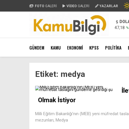
FOTO
GALERİ
VİDEO
GALERİ
YAZARLAR
DOL
47,18
%
GÜNDEM
KAMU
EKONOMİ
KPSS
POLİTİKA
Etiket:
medya
İl
Olmak İstiyor
Milli Eğitim Bakanlığı’nın (MEB) yeni müfredat tasl
mezunları, Medya