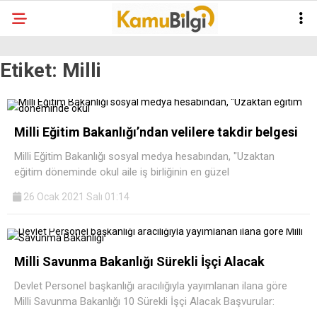
Etiket:
Milli
Milli Eğitim Bakanlığı’ndan velilere takdir belgesi
Milli Eğitim Bakanlığı sosyal medya hesabından, "Uzaktan
eğitim döneminde okul aile iş birliğinin en güzel
26 Ocak 2021 Salı 01:14
Milli Savunma Bakanlığı Sürekli İşçi Alacak
Devlet Personel başkanlığı aracılığıyla yayımlanan ilana göre
Milli Savunma Bakanlığı 10 Sürekli İşçi Alacak Başvurular: