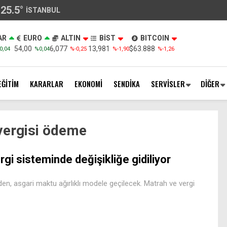
25.5
°
İSTANBUL
AR
EURO
ALTIN
BİST
BITCOIN
54,00
6,077
13,981
$63.888
0,04
%0,04
%-0,25
%-1,90
%-1,26
EĞİTİM
KARARLAR
EKONOMİ
SENDİKA
SERVİSLER
DİĞER
vergisi ödeme
rgi sisteminde değişikliğe gidiliyor
n, asgari maktu ağırlıklı modele geçilecek. Matrah ve vergi