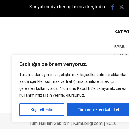
Sosyal medya hesaplarımızı keşfedin
KATEG
KAMU
MEMUR
Gizliliğinize önem veriyoruz.
KPSS
EĞİTİM
Tarama deneyiminizi geliştirmek, kişiselleştirilmiş reklamlar
ya da içerikler sunmak ve trafiğimizi analiz etmek için
GÜNCEL
çerezleri kullanıyoruz. "Tümünü Kabul Et"e tıklayarak, çerez
SİYASE
kullanımımıza izin vermiş olursunuz.
EKONO
Kişiselleştir
Tüm çerezleri kabul et
Tüm Hakları Saklıdır. | Kamubilgi.com | 2026