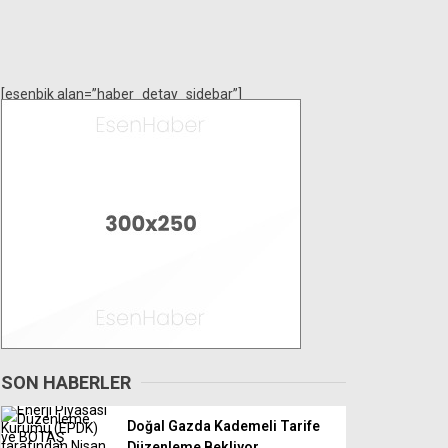
[esenbik alan=”haber_detay_sidebar”]
SON HABERLER
Doğal Gazda Kademeli Tarife
Düzenleme Bekliyor