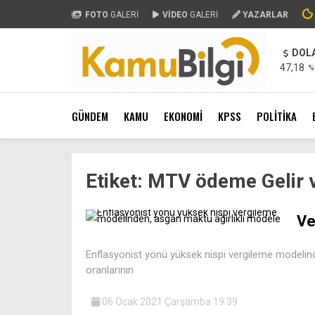
FOTO
GALERİ
VİDEO
GALERİ
YAZARLAR
DOL
47,18
%
GÜNDEM
KAMU
EKONOMİ
KPSS
POLİTİKA
Etiket:
MTV ödeme Gelir 
Ve
Enflasyonist yönü yüksek nispi vergileme modelinde
oranlarının
06 Ocak 2021 Çarşamba 19:39