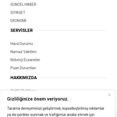
GÜNCEL HABER
SİYASET
EKONOMİ
SERVİSLER
Hava Durumu
Namaz Vakitleri
Nöbetçi Eczaneler
Puan Durumları
HAKKIMIZDA
Gizlilik Politikası
Gizliliğinize önem veriyoruz.
GÖNÜLLÜ EDİTÖRÜMÜZ OL
Tarama deneyiminizi geliştirmek, kişiselleştirilmiş reklamlar
ya da içerikler sunmak ve trafiğimizi analiz etmek için