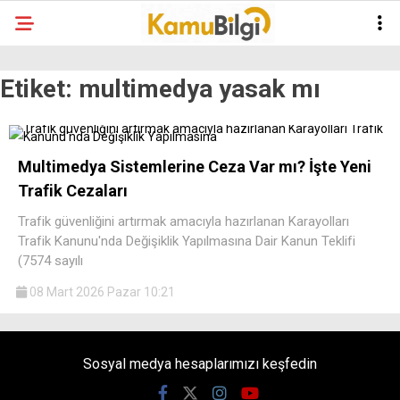
Etiket:
multimedya yasak mı
Multimedya Sistemlerine Ceza Var mı? İşte Yeni
Trafik Cezaları
Trafik güvenliğini artırmak amacıyla hazırlanan Karayolları
Trafik Kanunu'nda Değişiklik Yapılmasına Dair Kanun Teklifi
(7574 sayılı
08 Mart 2026 Pazar 10:21
Sosyal medya hesaplarımızı keşfedin