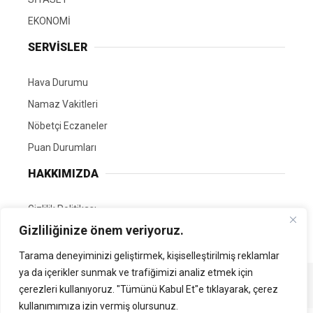
EKONOMİ
SERVİSLER
Hava Durumu
Namaz Vakitleri
Nöbetçi Eczaneler
Puan Durumları
HAKKIMIZDA
Gizlilik Politikası
Gizliliğinize önem veriyoruz.
GÖNÜLLÜ EDİTÖRÜMÜZ OL
Tarama deneyiminizi geliştirmek, kişiselleştirilmiş reklamlar
ya da içerikler sunmak ve trafiğimizi analiz etmek için
Tüm Hakları Saklıdır. | Kamubilgi.com | 2026
çerezleri kullanıyoruz. "Tümünü Kabul Et"e tıklayarak, çerez
kullanımımıza izin vermiş olursunuz.