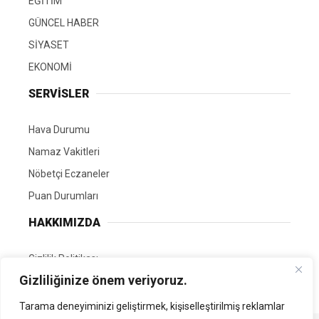
EĞİTİM
GÜNCEL HABER
SİYASET
EKONOMİ
SERVİSLER
Hava Durumu
Namaz Vakitleri
Nöbetçi Eczaneler
Puan Durumları
HAKKIMIZDA
Gizlilik Politikası
Gizliliğinize önem veriyoruz.
GÖNÜLLÜ EDİTÖRÜMÜZ OL
Tarama deneyiminizi geliştirmek, kişiselleştirilmiş reklamlar