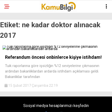
Etiket:
ne kadar doktor alınacak
2017
Referandum öncesi onbinlerce kişiye istihdam!
Tuik raporlarına göre işsizliğin %12 seviyelerine çıkmasının
ardından bakanlıklardan ardarda istihdam açıklaması geldi.
Bakanlıklar tarafından
15 Şubat 2017 Çarşamba 22:19
Sosyal medya hesaplarımızı keşfedin