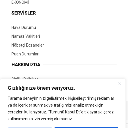
EKONOMİ
SERVİSLER
Hava Durumu
Namaz Vakitleri
Nöbetçi Eczaneler
Puan Durumları
HAKKIMIZDA
Gizlilik Politikası
Gizliliğinize önem veriyoruz.
GÖNÜLLÜ EDİTÖRÜMÜZ OL
Tarama deneyiminizi geliştirmek, kişiselleştirilmiş reklamlar
ya da içerikler sunmak ve trafiğimizi analiz etmek için
Tüm Hakları Saklıdır. | Kamubilgi.com | 2026
çerezleri kullanıyoruz. "Tümünü Kabul Et"e tıklayarak, çerez
kullanımımıza izin vermiş olursunuz.