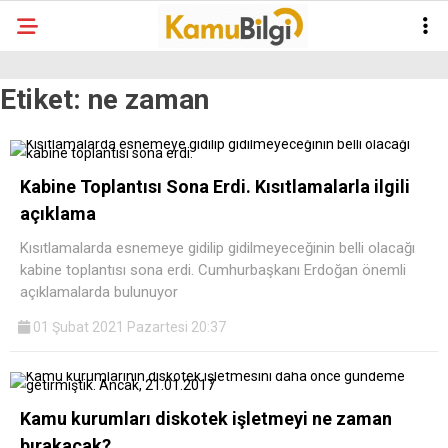
Etiket:
ne zaman
Kabine Toplantısı Sona Erdi. Kısıtlamalarla ilgili
açıklama
Kısıtlamalarda esnemeye gidilip gidilmeyeceğinin belli olacağı
kabine toplantısı sona erdi. Cumhurbaşkanı Erdoğan önemli
açıklamalarda bulunuyor
01 Şubat 2021 Pazartesi 20:37
Kamu kurumları diskotek işletmeyi ne zaman
bırakacak?