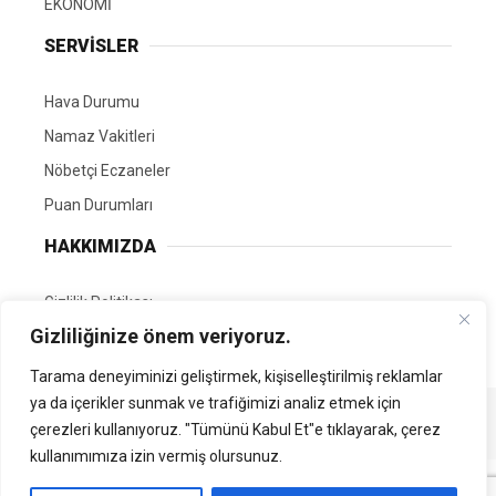
EKONOMİ
SERVİSLER
Hava Durumu
Namaz Vakitleri
Nöbetçi Eczaneler
Puan Durumları
HAKKIMIZDA
Gizlilik Politikası
Gizliliğinize önem veriyoruz.
GÖNÜLLÜ EDİTÖRÜMÜZ OL
Tarama deneyiminizi geliştirmek, kişiselleştirilmiş reklamlar
ya da içerikler sunmak ve trafiğimizi analiz etmek için
Tüm Hakları Saklıdır. | Kamubilgi.com | 2026
çerezleri kullanıyoruz. "Tümünü Kabul Et"e tıklayarak, çerez
kullanımımıza izin vermiş olursunuz.