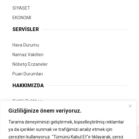
SİYASET
EKONOMİ
SERVİSLER
Hava Durumu
Namaz Vakitleri
Nöbetçi Eczaneler
Puan Durumları
HAKKIMIZDA
Gizlilik Politikası
Gizliliğinize önem veriyoruz.
GÖNÜLLÜ EDİTÖRÜMÜZ OL
Tarama deneyiminizi geliştirmek, kişiselleştirilmiş reklamlar
ya da içerikler sunmak ve trafiğimizi analiz etmek için
Tüm Hakları Saklıdır. | Kamubilgi.com | 2026
çerezleri kullanıyoruz. "Tümünü Kabul Et"e tıklayarak, çerez