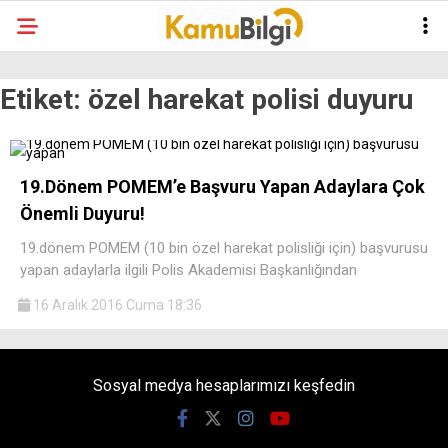
Etiket:
özel harekat polisi duyuru
19.Dönem POMEM’e Başvuru Yapan Adaylara Çok
Önemli Duyuru!
19.dönem POMEM (10 bin özel harekat polisliği için) başvurusu
yapan adaylarla ilgili Polis Akademisi Başkanlığından
16 Aralık 2016 Cuma 18:36
Sosyal medya hesaplarımızı keşfedin