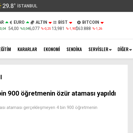
29.8
°
İSTANBUL
AR
EURO
ALTIN
BİST
BITCOIN
54,00
6,077
13,981
$63.888
0,04
%0,04
%-0,25
%-1,90
%-1,26
EĞİTİM
KARARLAR
EKONOMİ
SENDİKA
SERVİSLER
DİĞER
ı
bin 900 öğretmenin özür ataması yapıldı
r arası ataması gerçekleşmeyen 4 bin 900 öğretmenin