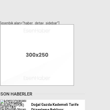
[esenbik alan=”haber_detay_sidebar”]
SON HABERLER
Doğal Gazda Kademeli Tarife
Düzenleme Bekliyor