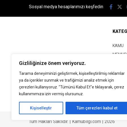
Sosyal medya hesaplarımızı keşfedin
KATEG
KAMU
MEMUR
Gizliliğinize önem veriyoruz.
KPSS
EĞİTİM
Tarama deneyiminizi geliştirmek, kişiselleştirilmiş reklamlar
ya da içerikler sunmak ve trafiğimizi analiz etmek için
GÜNCEL
çerezleri kullanıyoruz. "Tümünü Kabul Et"e tıklayarak, çerez
SİYASE
kullanımımıza izin vermiş olursunuz.
EKONO
Kişiselleştir
Tüm çerezleri kabul et
Tüm Hakları Saklıdır. | Kamubilgi.com | 2026