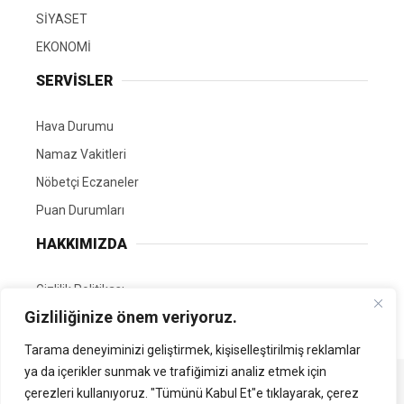
SİYASET
EKONOMİ
SERVİSLER
Hava Durumu
Namaz Vakitleri
Nöbetçi Eczaneler
Puan Durumları
HAKKIMIZDA
Gizlilik Politikası
Gizliliğinize önem veriyoruz.
GÖNÜLLÜ EDİTÖRÜMÜZ OL
Tarama deneyiminizi geliştirmek, kişiselleştirilmiş reklamlar
ya da içerikler sunmak ve trafiğimizi analiz etmek için
Tüm Hakları Saklıdır. | Kamubilgi.com | 2026
çerezleri kullanıyoruz. "Tümünü Kabul Et"e tıklayarak, çerez