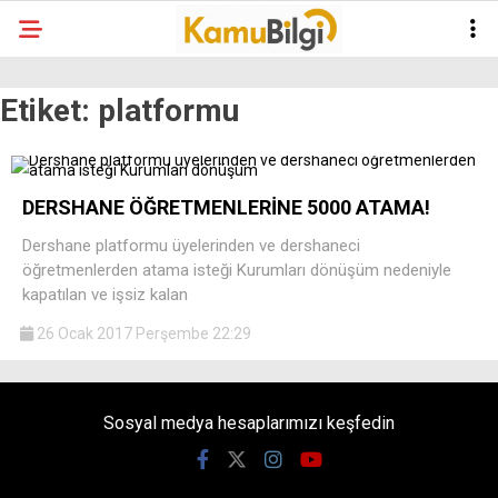
Etiket:
platformu
DERSHANE ÖĞRETMENLERİNE 5000 ATAMA!
Dershane platformu üyelerinden ve dershaneci
öğretmenlerden atama isteği Kurumları dönüşüm nedeniyle
kapatılan ve işsiz kalan
26 Ocak 2017 Perşembe 22:29
Sosyal medya hesaplarımızı keşfedin