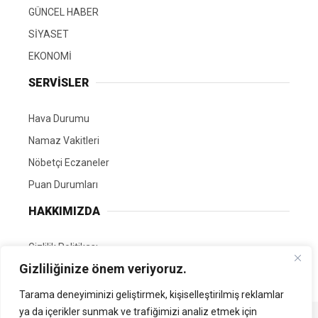
GÜNCEL HABER
SİYASET
EKONOMİ
SERVİSLER
Hava Durumu
Namaz Vakitleri
Nöbetçi Eczaneler
Puan Durumları
HAKKIMIZDA
Gizlilik Politikası
Gizliliğinize önem veriyoruz.
GÖNÜLLÜ EDİTÖRÜMÜZ OL
Tarama deneyiminizi geliştirmek, kişiselleştirilmiş reklamlar
ya da içerikler sunmak ve trafiğimizi analiz etmek için