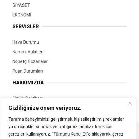
SİYASET
EKONOMİ
SERVİSLER
Hava Durumu
Namaz Vakitleri
Nöbetçi Eczaneler
Puan Durumları
HAKKIMIZDA
Gizlilik Politikası
Gizliliğinize önem veriyoruz.
GÖNÜLLÜ EDİTÖRÜMÜZ OL
Tarama deneyiminizi geliştirmek, kişiselleştirilmiş reklamlar
ya da içerikler sunmak ve trafiğimizi analiz etmek için
Tüm Hakları Saklıdır. | Kamubilgi.com | 2026
çerezleri kullanıyoruz. "Tümünü Kabul Et"e tıklayarak, çerez