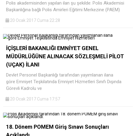
Polis akademisinden yapılan ilan şu şekilde: Polis Akademisi
Başkanlığına bağlı Polis Amirleri Eğitimi Merkezine (PAEM)
20 Ocak 2017 Cuma 22:28
İÇİŞLERİ BAKANLIĞI EMNİYET GENEL
MÜDÜRLÜĞÜNE ALINACAK SÖZLEŞMELİ PİLOT
(UÇAK) İLANI
Devlet Personel Başkanlığı tarafından yayımlanan ilana
göre Emniyet Teşkilatında Emniyet Hizmetleri Sınıfı Dışında
Görevli Kadrolu ve
20 Ocak 2017 Cuma 17:57
18. Dönem POMEM Giriş Sınavı Sonuçları
Açıklandı