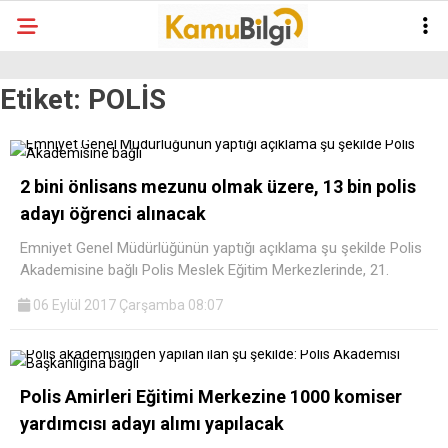
Etiket:
POLİS
2 bini önlisans mezunu olmak üzere, 13 bin polis
adayı öğrenci alınacak
Emniyet Genel Müdürlüğünün yaptığı açıklama şu şekilde Polis
Akademisine bağlı Polis Meslek Eğitim Merkezlerinde, 21.
06 Eylül 2017 Çarşamba 08:07
Polis Amirleri Eğitimi Merkezine 1000 komiser
yardımcısı adayı alımı yapılacak