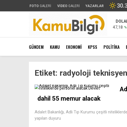
30.
FOTO
GALERİ
VİDEO
GALERİ
YAZARLAR
DOLA
47,18
%
GÜNDEM
KAMU
EKONOMİ
KPSS
POLİTİKA
Etiket:
radyoloji teknisyen
Ad
dahil 55 memur alacak
Adalet Bakanlığı, Adli Tıp Kurumu çeşitli nitelikler
yapılan duyuru