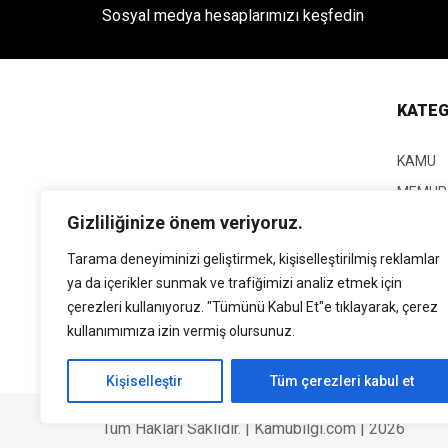
Sosyal medya hesaplarımızı keşfedin
KATEG
KAMU
MEMUR
Gizliliğinize önem veriyoruz.
KPSS
EĞİTİM
Tarama deneyiminizi geliştirmek, kişiselleştirilmiş reklamlar
ya da içerikler sunmak ve trafiğimizi analiz etmek için
GÜNCEL
çerezleri kullanıyoruz. "Tümünü Kabul Et"e tıklayarak, çerez
SİYASE
kullanımımıza izin vermiş olursunuz.
EKONO
Kişiselleştir
Tüm çerezleri kabul et
Tüm Hakları Saklıdır. | Kamubilgi.com | 2026