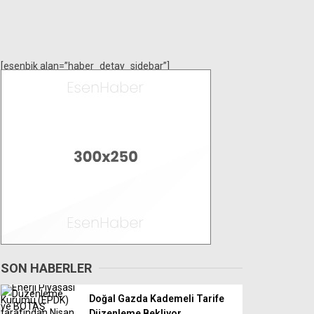
[esenbik alan=”haber_detay_sidebar”]
SON HABERLER
Doğal Gazda Kademeli Tarife
Düzenleme Bekliyor