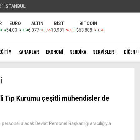
3
°
İSTANBUL
R
EURO
ALTIN
BİST
BITCOIN
54,00
6,077
13,981
$63.888
0,04
%0,04
%-0,25
%-1,90
%-1,26
EĞİTİM
KARARLAR
EKONOMİ
SENDİKA
SERVİSLER
DİĞER
i
li Tıp Kurumu çeşitli mühendisler de
de personel alacak Devlet Personel Başkanlığı aracılığıyla