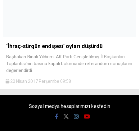
‘İhraç-sürgün endişesi’ oyları düşürdü
Başbakan Binali Yıldırım, AK Parti Genişletilmiş İl Başkanları
Toplantısı'nın basına kapalı bölümünde referandum sonuçlarını
değerlendirdi.
20 Nisan 2017 Perşembe 09:58
Sosyal medya hesaplarımızı keşfedin