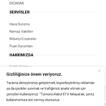
EKONOMİ
SERVİSLER
Hava Durumu
Namaz Vakitleri
Nöbetçi Eczaneler
Puan Durumları
HAKKIMIZDA
Gizlilik Politikası
Gizliliğinize önem veriyoruz.
GÖNÜLLÜ EDİTÖRÜMÜZ OL
Tarama deneyiminizi geliştirmek, kişiselleştirilmiş reklamlar
ya da içerikler sunmak ve trafiğimizi analiz etmek için
Tüm Hakları Saklıdır. | Kamubilgi.com | 2026
çerezleri kullanıyoruz. "Tümünü Kabul Et"e tıklayarak, çerez
kullanımımıza izin vermiş olursunuz.