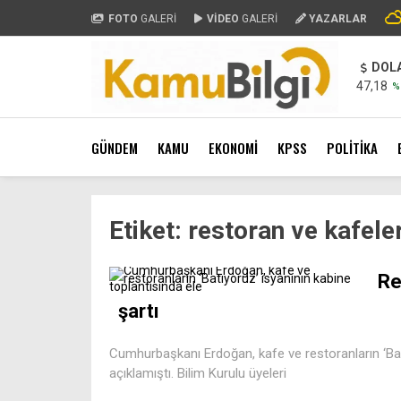
FOTO
GALERİ
VİDEO
GALERİ
YAZARLAR
DOL
47,18
%
GÜNDEM
KAMU
EKONOMİ
KPSS
POLİTİKA
Etiket:
restoran ve kafele
Re
şartı
Cumhurbaşkanı Erdoğan, kafe ve restoranların ‘Batı
açıklamıştı. Bilim Kurulu üyeleri