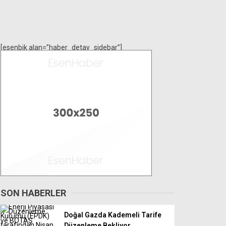
[esenbik alan=”haber_detay_sidebar”]
SON HABERLER
Doğal Gazda Kademeli Tarife
Düzenleme Bekliyor