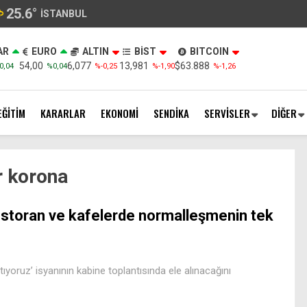
25.6
°
İSTANBUL
AR
EURO
ALTIN
BİST
BITCOIN
54,00
6,077
13,981
$63.888
0,04
%0,04
%-0,25
%-1,90
%-1,26
EĞİTİM
KARARLAR
EKONOMİ
SENDİKA
SERVİSLER
DİĞER
r korona
storan ve kafelerde normalleşmenin tek
yoruz’ isyanının kabine toplantısında ele alınacağını