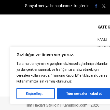
Sosyal medya hesaplarımızı keşfedin
KATEG
KAMU
MEMUR
Gizliliğinize önem veriyoruz.
KPSS
EĞİTİM
Tarama deneyiminizi geliştirmek, kişiselleştirilmiş reklamlar
ya da içerikler sunmak ve trafiğimizi analiz etmek için
GÜNCEL
çerezleri kullanıyoruz. "Tümünü Kabul Et"e tıklayarak, çerez
SİYASE
kullanımımıza izin vermiş olursunuz.
EKONO
Kişiselleştir
Tüm çerezleri kabul et
Tüm Hakları Saklıdır. | Kamubilgi.com | 2026