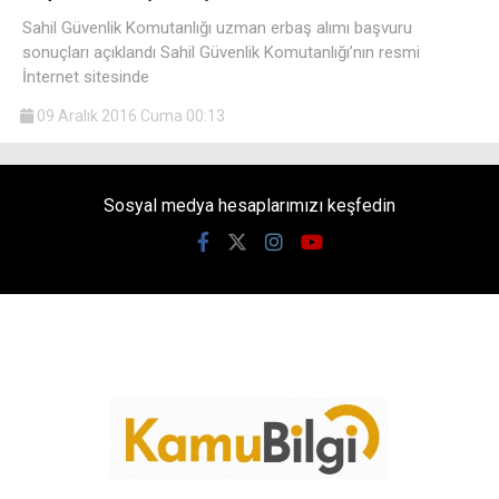
Sahil Güvenlik Komutanlığı uzman erbaş alımı başvuru
sonuçları açıklandı Sahil Güvenlik Komutanlığı’nın resmi
İnternet sitesinde
09 Aralık 2016 Cuma 00:13
Sosyal medya hesaplarımızı keşfedin