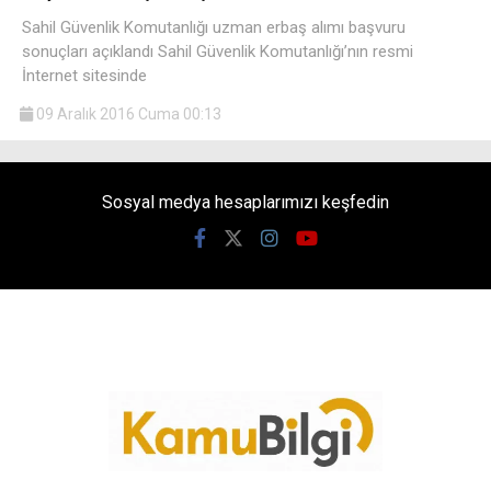
Sahil Güvenlik Komutanlığı uzman erbaş alımı başvuru
sonuçları açıklandı Sahil Güvenlik Komutanlığı’nın resmi
İnternet sitesinde
09 Aralık 2016 Cuma 00:13
Sosyal medya hesaplarımızı keşfedin