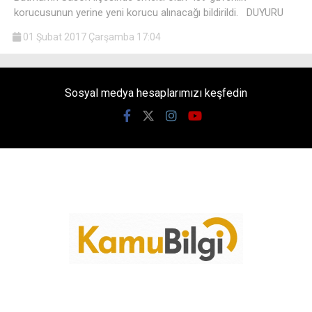
korucusunun yerine yeni korucu alınacağı bildirildi. DUYURU
01 Şubat 2017 Çarşamba 17:04
Sosyal medya hesaplarımızı keşfedin