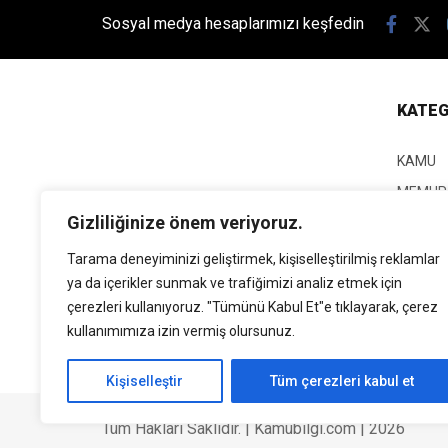
Sosyal medya hesaplarımızı keşfedin
KATEG
KAMU
MEMUR
Gizliliğinize önem veriyoruz.
KPSS
EĞİTİM
Tarama deneyiminizi geliştirmek, kişiselleştirilmiş reklamlar
ya da içerikler sunmak ve trafiğimizi analiz etmek için
GÜNCEL
çerezleri kullanıyoruz. "Tümünü Kabul Et"e tıklayarak, çerez
SİYASE
kullanımımıza izin vermiş olursunuz.
EKONO
Kişiselleştir
Tüm çerezleri kabul et
Tüm Hakları Saklıdır. | Kamubilgi.com | 2026