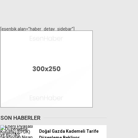
[esenbik alan=”haber_detay_sidebar”]
SON HABERLER
Doğal Gazda Kademeli Tarife
Düzenleme Bekliyor