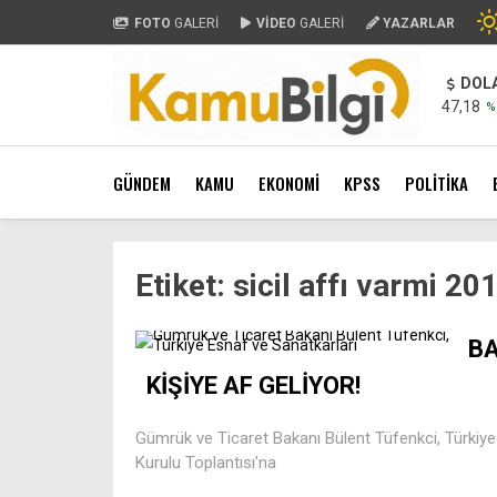
FOTO
GALERİ
VİDEO
GALERİ
YAZARLAR
DOL
47,18
%
GÜNDEM
KAMU
EKONOMİ
KPSS
POLİTİKA
Etiket:
sicil affı varmi 20
BA
KİŞİYE AF GELİYOR!
Gümrük ve Ticaret Bakanı Bülent Tüfenkci, Türkiy
Kurulu Toplantısı’na