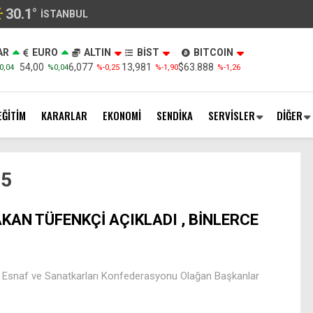
30.1
°
İSTANBUL
AR
EURO
ALTIN
BİST
BITCOIN
54,00
6,077
13,981
$63.888
0,04
%0,04
%-0,25
%-1,90
%-1,26
EĞİTİM
KARARLAR
EKONOMİ
SENDİKA
SERVİSLER
DİĞER
15
KAN TÜFENKÇİ AÇIKLADI , BİNLERCE
e Esnaf ve Sanatkarları Konfederasyonu Olağan Başkanlar