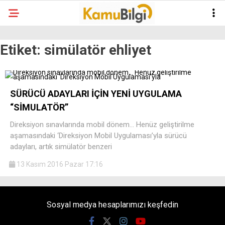
Etiket:
simülatör ehliyet
SÜRÜCÜ ADAYLARI İÇİN YENİ UYGULAMA
“SİMULATÖR”
Direksiyon sınavlarında mobil dönem… Henüz geliştirilme
aşamasındaki ‘Direksiyon Mobil Uygulaması’yla sürücü
adayları, artık simülatör benzeri
13 Kasım 2016 Pazar 17:16
Sosyal medya hesaplarımızı keşfedin