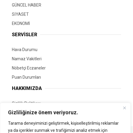
GÜNCEL HABER
SİYASET
EKONOMİ
SERVİSLER
Hava Durumu
Namaz Vakitleri
Nöbetçi Eczaneler
Puan Durumları
HAKKIMIZDA
Gizlilik Politikası
Gizliliğinize önem veriyoruz.
GÖNÜLLÜ EDİTÖRÜMÜZ OL
Tarama deneyiminizi geliştirmek, kişiselleştirilmiş reklamlar
ya da içerikler sunmak ve trafiğimizi analiz etmek için