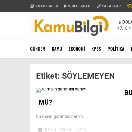
FOTO
GALERİ
VİDEO
GALERİ
YAZARLAR
DOL
47,18
%
GÜNDEM
KAMU
EKONOMİ
KPSS
POLİTİKA
Etiket:
SÖYLEMEYEN
BU
MÜ?
Bu malın garantisi benim.
18 Ekim 2016 Salı 02:15