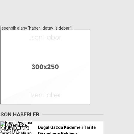
[esenbik alan=”haber_detay_sidebar”]
SON HABERLER
Doğal Gazda Kademeli Tarife
Düzenleme Bekliyor