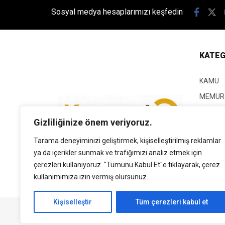
Sosyal medya hesaplarımızı keşfedin
KATEG
KAMU
MEMUR
KPSS
Gizliliğinize önem veriyoruz.
EĞİTİM
Tarama deneyiminizi geliştirmek, kişiselleştirilmiş reklamlar
GÜNCEL
ya da içerikler sunmak ve trafiğimizi analiz etmek için
SİYASE
çerezleri kullanıyoruz. "Tümünü Kabul Et"e tıklayarak, çerez
EKONO
kullanımımıza izin vermiş olursunuz.
Kişiselleştir
Tüm çerezleri kabul et
Tüm Hakları Saklıdır. | Kamubilgi.com | 2026