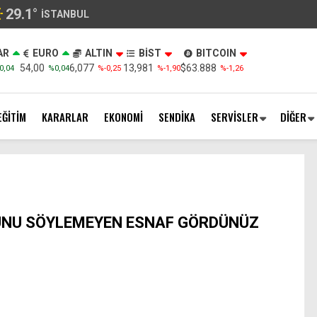
29.1
°
İSTANBUL
AR
EURO
ALTIN
BİST
BITCOIN
54,00
6,077
13,981
$63.888
0,04
%0,04
%-0,25
%-1,90
%-1,26
EĞİTİM
KARARLAR
EKONOMİ
SENDİKA
SERVİSLER
DİĞER
NU SÖYLEMEYEN ESNAF GÖRDÜNÜZ