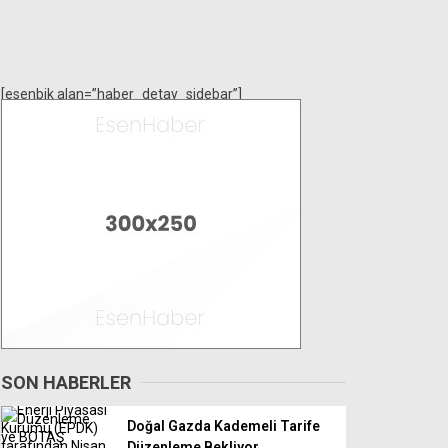
[esenbik alan=”haber_detay_sidebar”]
SON HABERLER
Doğal Gazda Kademeli Tarife
Düzenleme Bekliyor