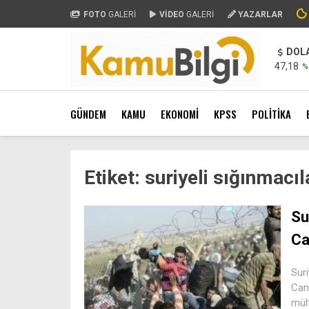
FOTO
GALERİ
VİDEO
GALERİ
YAZARLAR
DOL
47,18
%
GÜNDEM
KAMU
EKONOMİ
KPSS
POLİTİKA
Etiket:
suriyeli sığınmacıl
Su
Ca
Suri
Cani
mült