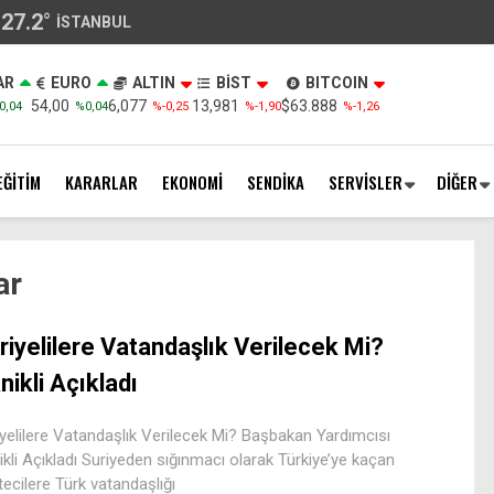
27.2
°
İSTANBUL
AR
EURO
ALTIN
BİST
BITCOIN
54,00
6,077
13,981
$63.888
0,04
%0,04
%-0,25
%-1,90
%-1,26
EĞİTİM
KARARLAR
EKONOMİ
SENDİKA
SERVİSLER
DİĞER
ar
riyelilere Vatandaşlık Verilecek Mi?
nikli Açıkladı
yelilere Vatandaşlık Verilecek Mi? Başbakan Yardımcısı
kli Açıkladı Suriyeden sığınmacı olarak Türkiye’ye kaçan
ecilere Türk vatandaşlığı