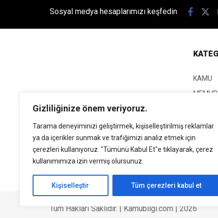
Sosyal medya hesaplarımızı keşfedin
KATEG
KAMU
MEMUR
Gizliliğinize önem veriyoruz.
KPSS
EĞİTİM
Tarama deneyiminizi geliştirmek, kişiselleştirilmiş reklamlar
ya da içerikler sunmak ve trafiğimizi analiz etmek için
GÜNCEL
çerezleri kullanıyoruz. "Tümünü Kabul Et"e tıklayarak, çerez
SİYASE
kullanımımıza izin vermiş olursunuz.
EKONO
Kişiselleştir
Tüm çerezleri kabul et
Tüm Hakları Saklıdır. | Kamubilgi.com | 2026