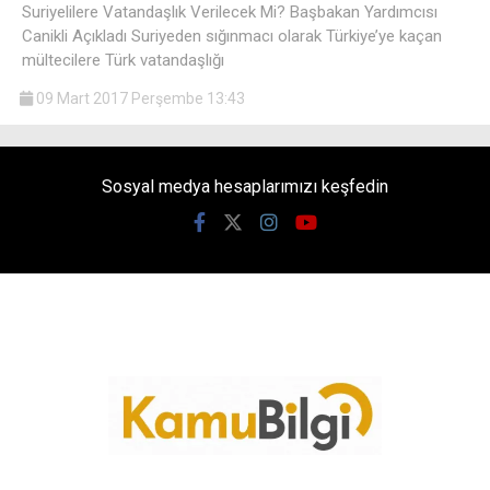
Suriyelilere Vatandaşlık Verilecek Mi? Başbakan Yardımcısı
Canikli Açıkladı Suriyeden sığınmacı olarak Türkiye’ye kaçan
mültecilere Türk vatandaşlığı
09 Mart 2017 Perşembe 13:43
Sosyal medya hesaplarımızı keşfedin