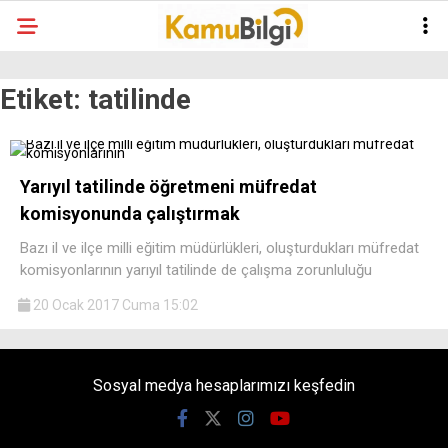
Etiket:
tatilinde
Yarıyıl tatilinde öğretmeni müfredat
komisyonunda çalıştırmak
Bazı il ve ilçe milli eğitim müdürlükleri, oluşturdukları müfredat
komisyonlarının yarıyıl tatilinde de çalışma zorunluluğu
20 Ocak 2017 Cuma 15:02
Sosyal medya hesaplarımızı keşfedin