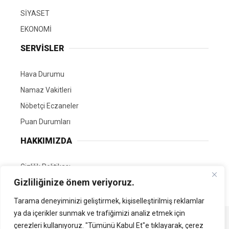
SİYASET
EKONOMİ
SERVİSLER
Hava Durumu
Namaz Vakitleri
Nöbetçi Eczaneler
Puan Durumları
HAKKIMIZDA
Gizlilik Politikası
Gizliliğinize önem veriyoruz.
GÖNÜLLÜ EDİTÖRÜMÜZ OL
Tarama deneyiminizi geliştirmek, kişiselleştirilmiş reklamlar
ya da içerikler sunmak ve trafiğimizi analiz etmek için
Tüm Hakları Saklıdır. | Kamubilgi.com | 2026
çerezleri kullanıyoruz. "Tümünü Kabul Et"e tıklayarak, çerez