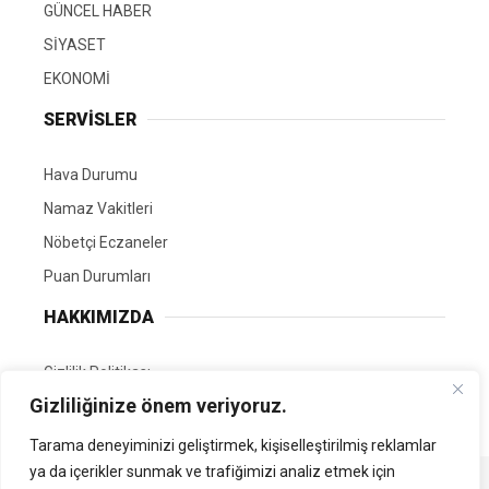
GÜNCEL HABER
SİYASET
EKONOMİ
SERVİSLER
Hava Durumu
Namaz Vakitleri
Nöbetçi Eczaneler
Puan Durumları
HAKKIMIZDA
Gizlilik Politikası
Gizliliğinize önem veriyoruz.
GÖNÜLLÜ EDİTÖRÜMÜZ OL
Tarama deneyiminizi geliştirmek, kişiselleştirilmiş reklamlar
ya da içerikler sunmak ve trafiğimizi analiz etmek için