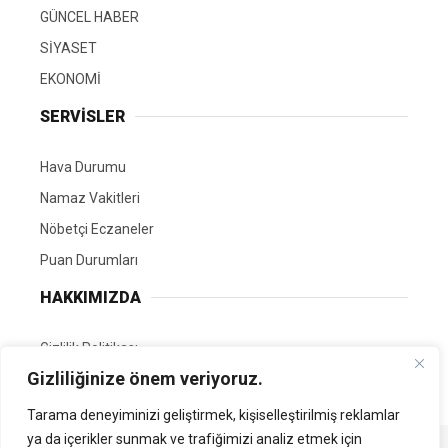
GÜNCEL HABER
SİYASET
EKONOMİ
SERVİSLER
Hava Durumu
Namaz Vakitleri
Nöbetçi Eczaneler
Puan Durumları
HAKKIMIZDA
Gizlilik Politikası
Gizliliğinize önem veriyoruz.
GÖNÜLLÜ EDİTÖRÜMÜZ OL
Tarama deneyiminizi geliştirmek, kişiselleştirilmiş reklamlar
ya da içerikler sunmak ve trafiğimizi analiz etmek için