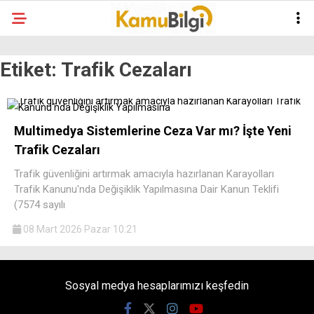
Etiket:
Trafik Cezaları
Multimedya Sistemlerine Ceza Var mı? İşte Yeni
Trafik Cezaları
Trafik güvenliğini artırmak amacıyla hazırlanan Karayolları
Trafik Kanunu'nda Değişiklik Yapılmasına Dair Kanun Teklifi
(7574 sayılı
08 Mart 2026 Pazar 10:21
Sosyal medya hesaplarımızı keşfedin