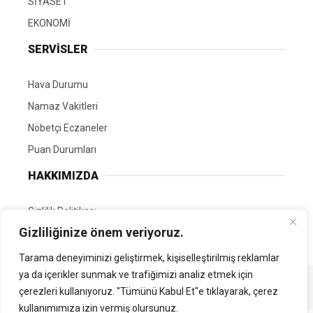
SİYASET
EKONOMİ
SERVİSLER
Hava Durumu
Namaz Vakitleri
Nöbetçi Eczaneler
Puan Durumları
HAKKIMIZDA
Gizlilik Politikası
Gizliliğinize önem veriyoruz.
GÖNÜLLÜ EDİTÖRÜMÜZ OL
Tarama deneyiminizi geliştirmek, kişiselleştirilmiş reklamlar
ya da içerikler sunmak ve trafiğimizi analiz etmek için
Tüm Hakları Saklıdır. | Kamubilgi.com | 2026
çerezleri kullanıyoruz. "Tümünü Kabul Et"e tıklayarak, çerez
kullanımımıza izin vermiş olursunuz.