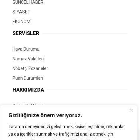
GÜNCEL HABER
SİYASET
EKONOMİ
SERVİSLER
Hava Durumu
Namaz Vakitleri
Nöbetçi Eczaneler
Puan Durumları
HAKKIMIZDA
Gizlilik Politikası
Gizliliğinize önem veriyoruz.
GÖNÜLLÜ EDİTÖRÜMÜZ OL
Tarama deneyiminizi geliştirmek, kişiselleştirilmiş reklamlar
ya da içerikler sunmak ve trafiğimizi analiz etmek için