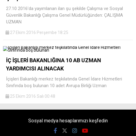
27.10 2016’da yayımlanan ilan şu şekilde Çalışma ve Sosyal
Güvenlik Bakanlığı Çalışma Genel Müdürlüğünden: ÇALIŞMA
UZMAN
27 Ekim 2016 Perşembe 18:25
İÇ İŞLERİ BAKANLIĞINA 10 AB UZMAN
YARDIMCISI ALINACAK
İçişleri Bakanlığı merkez teşkilatında Genel İdare Hizmetleri
Sınıfında boş bulunan 10 adet Avrupa Birliği Uzman
25 Ekim 2016 Salı 00:48
Sosyal medya hesaplarımızı keşfedin