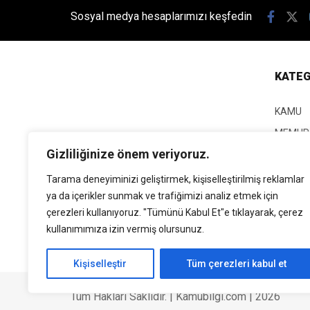
Sosyal medya hesaplarımızı keşfedin
KATEG
KAMU
MEMUR
Gizliliğinize önem veriyoruz.
KPSS
EĞİTİM
Tarama deneyiminizi geliştirmek, kişiselleştirilmiş reklamlar
ya da içerikler sunmak ve trafiğimizi analiz etmek için
GÜNCEL
çerezleri kullanıyoruz. "Tümünü Kabul Et"e tıklayarak, çerez
SİYASE
kullanımımıza izin vermiş olursunuz.
EKONO
Kişiselleştir
Tüm çerezleri kabul et
Tüm Hakları Saklıdır. | Kamubilgi.com | 2026