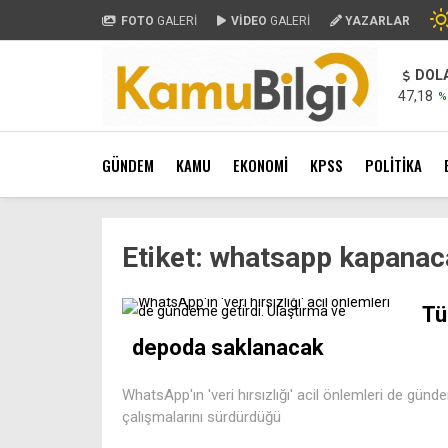
FOTO
GALERİ
VİDEO
GALERİ
YAZARLAR
DOL
47,18
%
GÜNDEM
KAMU
EKONOMİ
KPSS
POLİTİKA
Etiket:
whatsapp kapanac
Tü
depoda saklanacak
WhatsApp'ın 'veri hırsızlığı' acil önlemleri de gündem
çalışmalarını sürdürdüğü