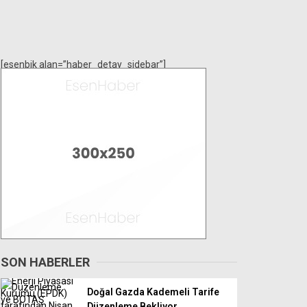
[esenbik alan=”haber_detay_sidebar”]
SON HABERLER
Doğal Gazda Kademeli Tarife
Düzenleme Bekliyor