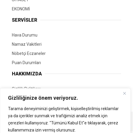
EKONOMİ
SERVİSLER
Hava Durumu
Namaz Vakitleri
Nöbetçi Eczaneler
Puan Durumları
HAKKIMIZDA
Gizlilik Politikası
Gizliliğinize önem veriyoruz.
GÖNÜLLÜ EDİTÖRÜMÜZ OL
Tarama deneyiminizi geliştirmek, kişiselleştirilmiş reklamlar
ya da içerikler sunmak ve trafiğimizi analiz etmek için
Tüm Hakları Saklıdır. | Kamubilgi.com | 2026
çerezleri kullanıyoruz. "Tümünü Kabul Et"e tıklayarak, çerez
kullanımımıza izin vermiş olursunuz.