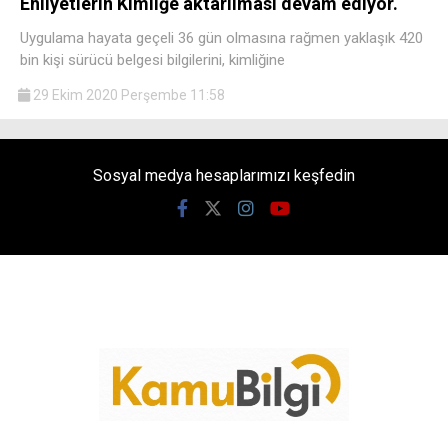
Ehliyetlerin Kimliğe aktarılması devam ediyor.
Uygulama hayata geçeli 36 gün olmasına rağmen yaklaşık 420
bin kişi sürücü belgesi bilgilerini, kimliğine
29 Ekim 2020 Perşembe 11:58
Sosyal medya hesaplarımızı keşfedin