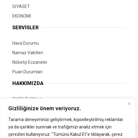
SİYASET
EKONOMİ
SERVİSLER
Hava Durumu
Namaz Vakitleri
Nöbetçi Eczaneler
Puan Durumları
HAKKIMIZDA
Gizlilik Politikası
Gizliliğinize önem veriyoruz.
GÖNÜLLÜ EDİTÖRÜMÜZ OL
Tarama deneyiminizi geliştirmek, kişiselleştirilmiş reklamlar
ya da içerikler sunmak ve trafiğimizi analiz etmek için
Tüm Hakları Saklıdır. | Kamubilgi.com | 2026
çerezleri kullanıyoruz. "Tümünü Kabul Et"e tıklayarak, çerez