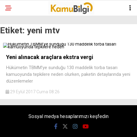
Etiket:
yeni mtv
Yeni alınacak araçlara ekstra vergi
Hükümetin TBMM'ye sunduğu 130 maddelik torba tasarı
kamuoyunda tepkilere neden olurken, paketin detaylarında yeni
düzenlemeler
29 Eylül 2017 Cuma 08:26
Sosyal medya hesaplarımızı keşfedin