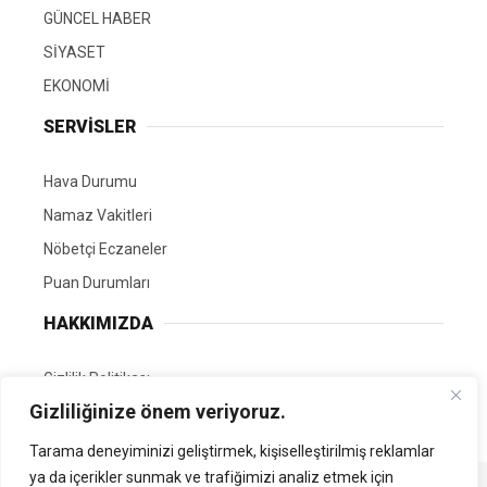
GÜNCEL HABER
SİYASET
EKONOMİ
SERVİSLER
Hava Durumu
Namaz Vakitleri
Nöbetçi Eczaneler
Puan Durumları
HAKKIMIZDA
Gizlilik Politikası
Gizliliğinize önem veriyoruz.
GÖNÜLLÜ EDİTÖRÜMÜZ OL
Tarama deneyiminizi geliştirmek, kişiselleştirilmiş reklamlar
ya da içerikler sunmak ve trafiğimizi analiz etmek için