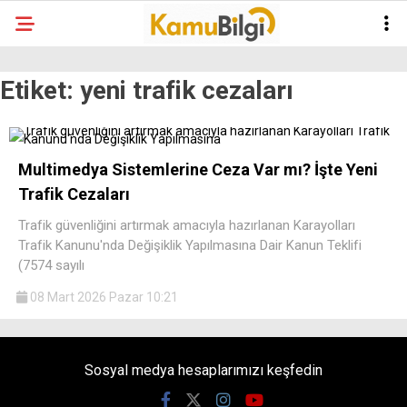
Etiket:
yeni trafik cezaları
Multimedya Sistemlerine Ceza Var mı? İşte Yeni
Trafik Cezaları
Trafik güvenliğini artırmak amacıyla hazırlanan Karayolları
Trafik Kanunu'nda Değişiklik Yapılmasına Dair Kanun Teklifi
(7574 sayılı
08 Mart 2026 Pazar 10:21
Sosyal medya hesaplarımızı keşfedin