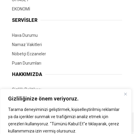
EKONOMİ
SERVİSLER
Hava Durumu
Namaz Vakitleri
Nöbetçi Eczaneler
Puan Durumları
HAKKIMIZDA
Gizlilik Politikası
Gizliliğinize önem veriyoruz.
GÖNÜLLÜ EDİTÖRÜMÜZ OL
Tarama deneyiminizi geliştirmek, kişiselleştirilmiş reklamlar
ya da içerikler sunmak ve trafiğimizi analiz etmek için
Tüm Hakları Saklıdır. | Kamubilgi.com | 2026
çerezleri kullanıyoruz. "Tümünü Kabul Et"e tıklayarak, çerez
kullanımımıza izin vermiş olursunuz.