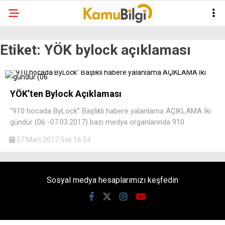
Etiket:
YÖK bylock açıklaması
YÖK’ten Bylock Açıklaması
“910 hocada ByLock” Başlıklı habere yalanlama AÇIKLAMA İki
gündür (06 -07.03.2017) bazı medya organlarında 910
07 Mart 2017 Salı 16:54
Sosyal medya hesaplarımızı keşfedin