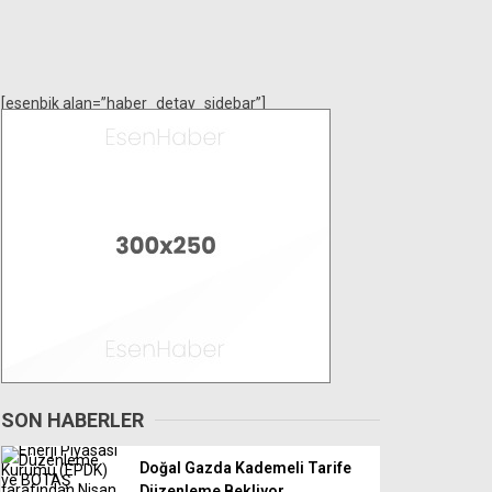
[esenbik alan=”haber_detay_sidebar”]
SON HABERLER
Doğal Gazda Kademeli Tarife
Düzenleme Bekliyor