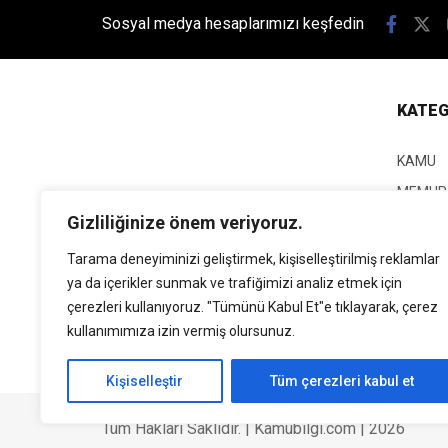
Sosyal medya hesaplarımızı keşfedin
KATEG
KAMU
MEMUR
Gizliliğinize önem veriyoruz.
KPSS
EĞİTİM
Tarama deneyiminizi geliştirmek, kişiselleştirilmiş reklamlar
ya da içerikler sunmak ve trafiğimizi analiz etmek için
GÜNCEL
çerezleri kullanıyoruz. "Tümünü Kabul Et"e tıklayarak, çerez
SİYASE
kullanımımıza izin vermiş olursunuz.
EKONO
Kişiselleştir
Tüm çerezleri kabul et
Tüm Hakları Saklıdır. | Kamubilgi.com | 2026