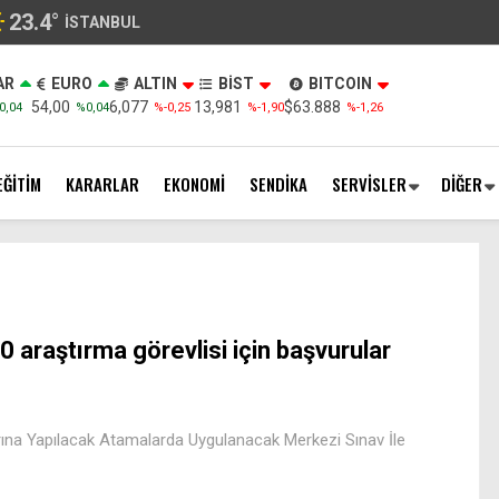
23.4
°
İSTANBUL
AR
EURO
ALTIN
BİST
BITCOIN
54,00
6,077
13,981
$63.888
0,04
%0,04
%-0,25
%-1,90
%-1,26
EĞİTİM
KARARLAR
EKONOMİ
SENDİKA
SERVİSLER
DİĞER
0 araştırma görevlisi için başvurular
rına Yapılacak Atamalarda Uygulanacak Merkezi Sınav İle