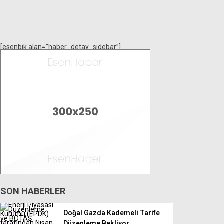
[esenbik alan=”haber_detay_sidebar”]
SON HABERLER
Doğal Gazda Kademeli Tarife
Düzenleme Bekliyor