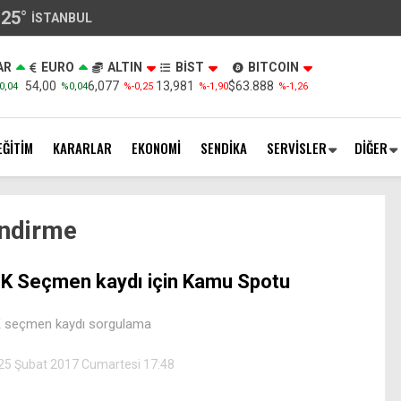
25
°
İSTANBUL
AR
EURO
ALTIN
BİST
BITCOIN
54,00
6,077
13,981
$63.888
0,04
%0,04
%-0,25
%-1,90
%-1,26
EĞİTİM
KARARLAR
EKONOMİ
SENDİKA
SERVİSLER
DİĞER
endirme
K Seçmen kaydı için Kamu Spotu
 seçmen kaydı sorgulama
25 Şubat 2017 Cumartesi 17:48