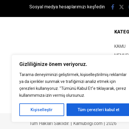
Sosyal medya hesaplarımızı keşfedin
KATEG
KAMU
MEMUR
Gizliliğinize önem veriyoruz.
KPSS
EĞİTİM
Tarama deneyiminizi geliştirmek, kişiselleştirilmiş reklamlar
ya da içerikler sunmak ve trafiğimizi analiz etmek için
GÜNCEL
çerezleri kullanıyoruz. "Tümünü Kabul Et"e tıklayarak, çerez
SİYASE
kullanımımıza izin vermiş olursunuz.
EKONO
Kişiselleştir
Tüm çerezleri kabul et
Tüm Hakları Saklıdır. | Kamubilgi.com | 2026