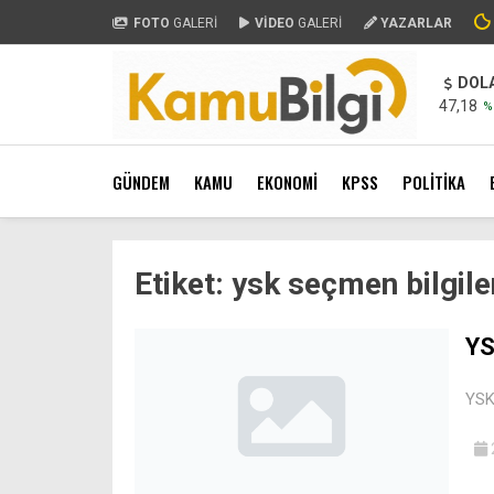
FOTO
GALERİ
VİDEO
GALERİ
YAZARLAR
DOL
47,18
%
GÜNDEM
KAMU
EKONOMİ
KPSS
POLİTİKA
Etiket:
ysk seçmen bilgil
YS
YSK