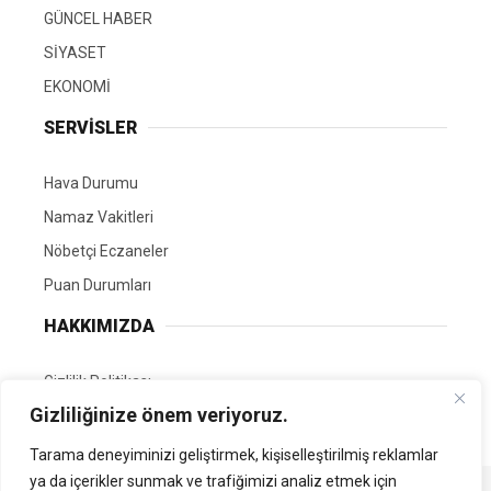
GÜNCEL HABER
SİYASET
EKONOMİ
SERVİSLER
Hava Durumu
Namaz Vakitleri
Nöbetçi Eczaneler
Puan Durumları
HAKKIMIZDA
Gizlilik Politikası
Gizliliğinize önem veriyoruz.
GÖNÜLLÜ EDİTÖRÜMÜZ OL
Tarama deneyiminizi geliştirmek, kişiselleştirilmiş reklamlar
ya da içerikler sunmak ve trafiğimizi analiz etmek için