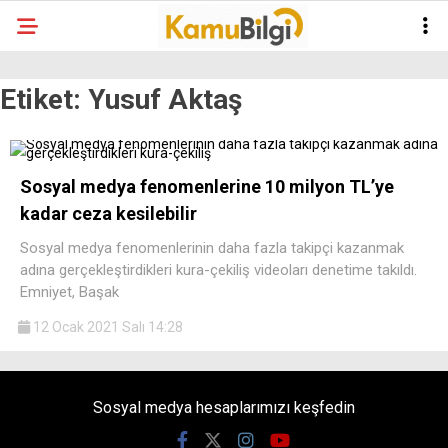
Etiket:
Yusuf Aktaş
Sosyal medya fenomenlerine 10 milyon TL’ye
kadar ceza kesilebilir
Sosyal medya fenomenlerinin daha fazla takipçi kazanmak
adına gerçekleştirdikleri kura-çekiliş videoları denetime takıldı.
Emniyet, Başak
12 Ocak 2021 Salı 14:28
Sosyal medya hesaplarımızı keşfedin