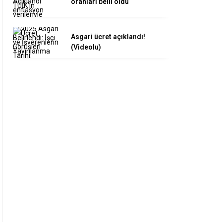
oranları belli oldu
Asgari ücret açıklandı!
(Videolu)