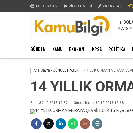
FOTO
GALERİ
VİDEO
GALERİ
YAZARLAR
DOL
47,18
%
GÜNDEM
KAMU
EKONOMİ
KPSS
POLİTİKA
Ana Sayfa
›
GÜNCEL HABER
›
14 YILLIK ORMAN MERAYA ÇEV
14 YILLIK ORM
Giriş: 30-12-2018 19:37
Güncelleme: 30-12-2018 19:38