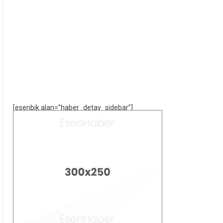
[esenbik alan=”haber_detay_sidebar”]