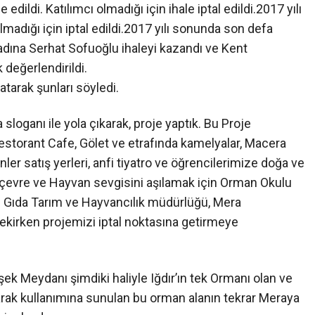
e edildi. Katılımcı olmadığı için ihale iptal edildi.2017 yılı
olmadığı için iptal edildi.2017 yılı sonunda son defa
t adına Serhat Sofuoğlu ihaleyi kazandı ve Kent
değerlendirildi.
tarak şunları söyledi.
sloganı ile yola çıkarak, proje yaptık. Bu Proje
storant Cafe, Gölet ve etrafında kamelyalar, Macera
ler satış yerleri, anfi tiyatro ve öğrencilerimize doğa ve
 çevre ve Hayvan sevgisini aşılamak için Orman Okulu
 İl Gıda Tarım ve Hayvancılık müdürlüğü, Mera
kirken projemizi iptal noktasına getirmeye
şek Meydanı şimdiki haliyle Iğdır’ın tek Ormanı olan ve
olarak kullanımına sunulan bu orman alanın tekrar Meraya