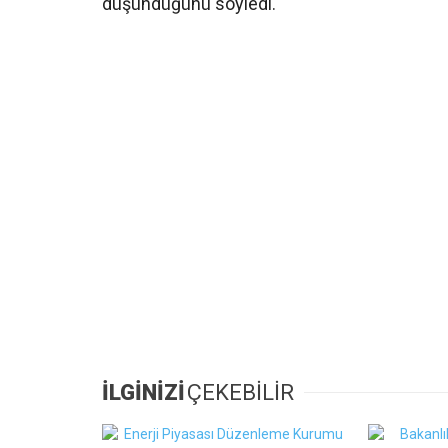
düşündüğünü söyledi.
İLGİNİZİ
ÇEKEBİLİR