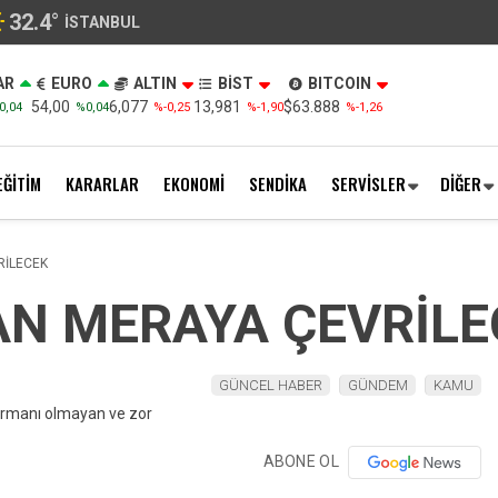
32.4
°
İSTANBUL
AR
EURO
ALTIN
BİST
BITCOIN
54,00
6,077
13,981
$63.888
0,04
%0,04
%-0,25
%-1,90
%-1,26
EĞİTİM
KARARLAR
EKONOMİ
SENDİKA
SERVİSLER
DİĞER
RİLECEK
AN MERAYA ÇEVRİL
GÜNCEL HABER
GÜNDEM
KAMU
ABONE OL