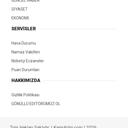
GÜNCEL HABER
SİYASET
EKONOMİ
SERVİSLER
Hava Durumu
Namaz Vakitleri
Nöbetçi Eczaneler
Puan Durumları
HAKKIMIZDA
Gizlilik Politikası
GÖNÜLLÜ EDİTÖRÜMÜZ OL
Tüm Hakları Saklıdır. | Kamubilgi.com | 2026