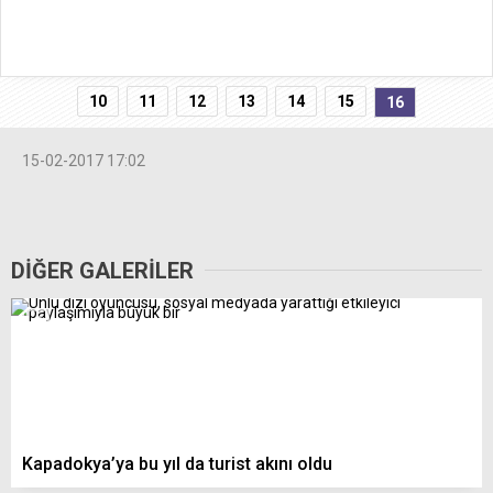
10
11
12
13
14
15
16
15-02-2017 17:02
DİĞER GALERİLER
Kapadokya’ya bu yıl da turist akını oldu