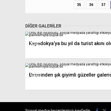
35
36
37
DİĞER GALERİLER
Kapadokya’ya bu yıl da turist akını o
Birbirinden şık giyimli güzeller galeri
Sosyal medya hesaplarımızı keşfedin