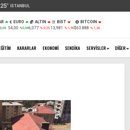
25
°
İSTANBUL
AR
EURO
ALTIN
BİST
BITCOIN
54,00
6,077
13,981
$63.888
0,04
%0,04
%-0,25
%-1,90
%-1,26
EĞİTİM
KARARLAR
EKONOMİ
SENDİKA
SERVİSLER
DİĞER