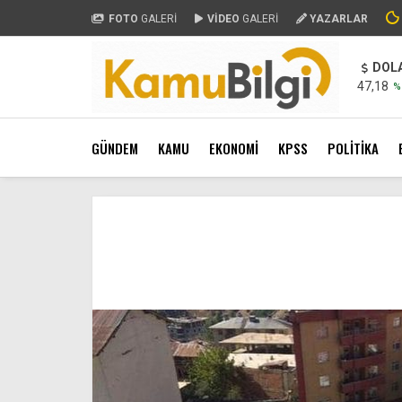
FOTO
GALERİ
VİDEO
GALERİ
YAZARLAR
DOL
47,18
%
GÜNDEM
KAMU
EKONOMİ
KPSS
POLİTİKA