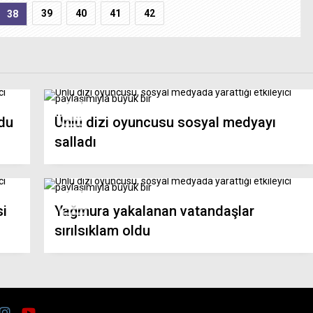
39
40
41
42
38
ldu
Ünlü dizi oyuncusu sosyal medyayı
salladı
si
Yağmura yakalanan vatandaşlar
sırılsıklam oldu