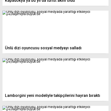
Kapadokya’ya bu yıl da turist akını oldu
Ünlü dizi oyuncusu sosyal medyayı salladı
Lamborgini yeni modeliyle takipçilerini hayran bıraktı