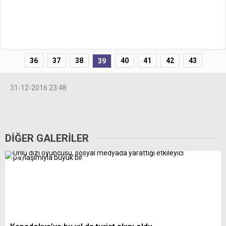
36
37
38
40
41
42
43
39
31-12-2016 23:48
DİĞER GALERİLER